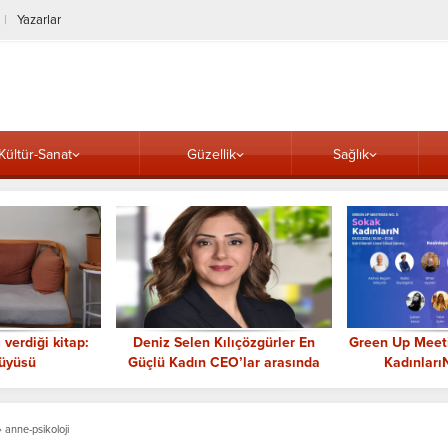
Yazarlar
Kültür-Sanat
Güzellik
Sağlık
verdiği kitap:
Deniz Selen Kılıçözgürler En
Green Up Meet
üyüsü
Güçlü Kadın CEO’lar arasında
Kadınları
Gerçekl
»
anne-psikoloji