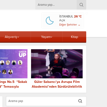
İSTANBUL
26 °C
Açık
Diğer Şehirler →
Alışveriş
Yaşam
Kitap
ings No.5 “Sokak
Güler Sabancı’ya Avrupa Film
Tuba Bade 
N” Temasıyla
Akademisi’nden Sürdürülebilirlik
Cimnastik
eştiriliyor
Ödülü
tar