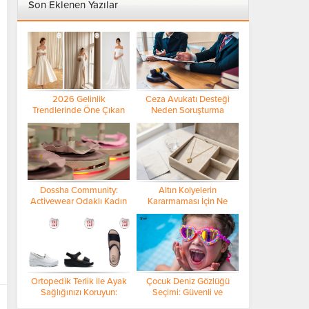
Son Eklenen Yazılar
2026 Gelinlik
Ceza Avukatı Desteği
Trendlerinde Öne Çıkan
Neden Soruşturma
Detaylar
Sürecinin En Kritik
Aşamasında Öne Çıkıyor?
Dossha Community:
Altın Kolyelerin
Activewear Odaklı Kadın
Kararmaması İçin Ne
Topluluğu ile Yeni Nesil
Yapmalı? Saklama İpuçları
Bağ Kurma Modeli
ve Profesyonel Bakım
Rehberi
Ortopedik Terlik ile Ayak
Çocuk Deniz Gözlüğü
Sağlığınızı Koruyun:
Seçimi: Güvenli ve
Bayan Modelleri ve Seçim
Konforlu Yüzme Deneyimi