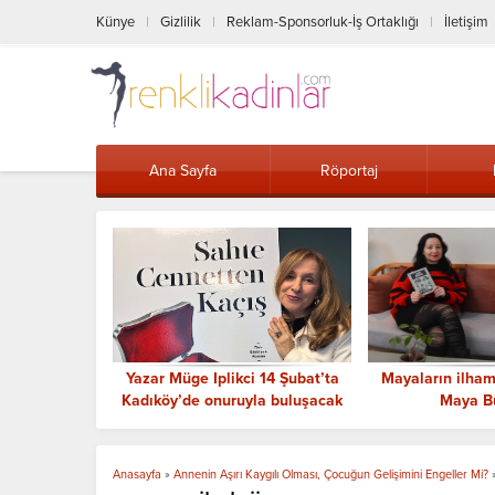
Künye
Gizlilik
Reklam-Sponsorluk-İş Ortaklığı
İletişim
Ana Sayfa
Röportaj
an 8 Mart’a
Yazar Müge Iplikci 14 Şubat’ta
Mayaların ilham 
: “Piyano’nun
Kadıköy’de onuruyla buluşacak
Maya B
e Taşınıyor
Anasayfa
»
Annenin Aşırı Kaygılı Olması, Çocuğun Gelişimini Engeller Mi?