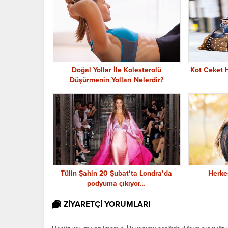
Doğal Yollar İle Kolesterolü
Kot Ceket H
Düşürmenin Yolları Nelerdir?
Tülin Şahin 20 Şubat’ta Londra’da
Herkes
podyuma çıkıyor…
ZİYARETÇİ YORUMLARI