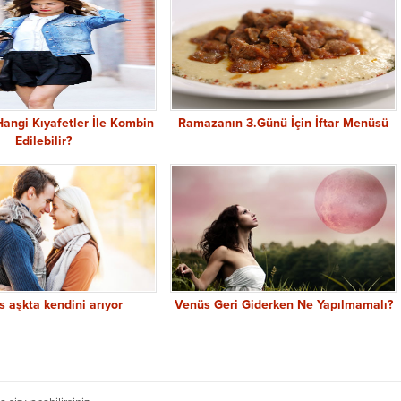
angi Kıyafetler İle Kombin
Ramazanın 3.Günü İçin İftar Menüsü
Edilebilir?
 aşkta kendini arıyor
Venüs Geri Giderken Ne Yapılmamalı?