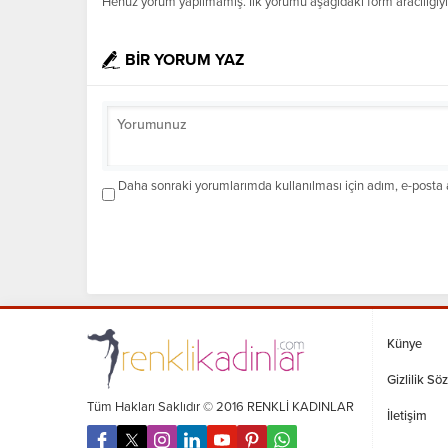
Henüz yorum yapılmamış. İlk yorumu aşağıdaki form aracılığıyla 
BİR YORUM YAZ
Daha sonraki yorumlarımda kullanılması için adım, e-posta a
Künye
Gizlilik Sö
Tüm Hakları Saklıdır © 2016 RENKLİ KADINLAR
İletişim