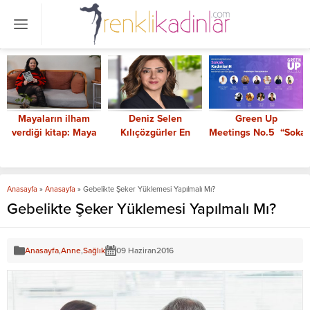
Mayaların ilham
Deniz Selen
Green Up
verdiği kitap: Maya
Kılıçözgürler En
Meetings No.5 “Soka
Büyüsü
Güçlü Kadın CEO’lar
KadınlarıN” Temasıyla
arasında
Gerçekleştiriliyor
Anasayfa
»
Anasayfa
»
Gebelikte Şeker Yüklemesi Yapılmalı Mı?
Gebelikte Şeker Yüklemesi Yapılmalı Mı?
Anasayfa
,
Anne
,
Sağlık
09 Haziran
2016