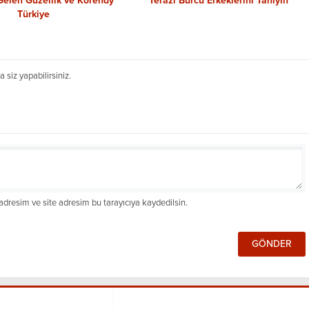
Gelen Güzellik ve Korendy
Terazi Burcu Erkeklerini Tanıyın
Türkiye
siz yapabilirsiniz.
dresim ve site adresim bu tarayıcıya kaydedilsin.