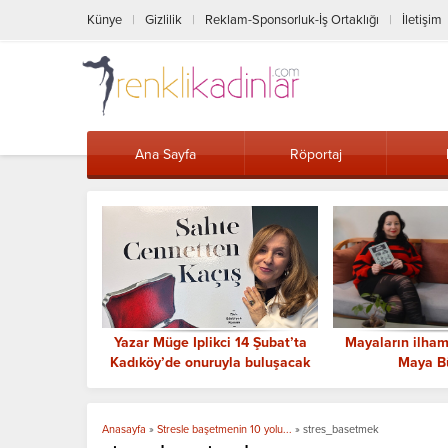
Künye
Gizlilik
Reklam-Sponsorluk-İş Ortaklığı
İletişim
Ana Sayfa
Röportaj
an 8 Mart’a
Yazar Müge Iplikci 14 Şubat’ta
Mayaların ilham 
: “Piyano’nun
Kadıköy’de onuruyla buluşacak
Maya B
e Taşınıyor
Anasayfa
»
Stresle başetmenin 10 yolu...
»
stres_basetmek