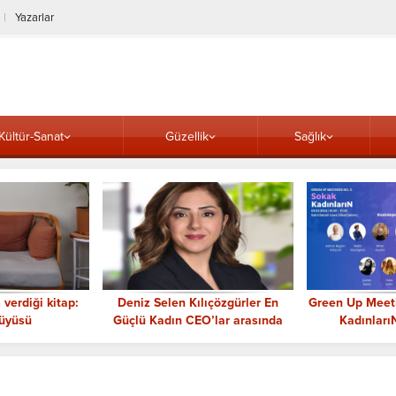
Yazarlar
Kültür-Sanat
Güzellik
Sağlık
verdiği kitap:
Deniz Selen Kılıçözgürler En
Green Up Meet
üyüsü
Güçlü Kadın CEO’lar arasında
Kadınları
Gerçekl