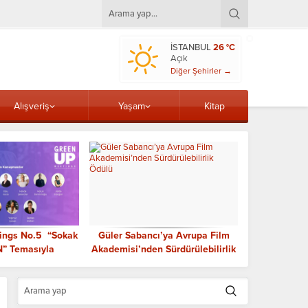
İSTANBUL
26 °C
Açık
Diğer Şehirler →
Alışveriş
Yaşam
Kitap
ings No.5 “Sokak
Güler Sabancı’ya Avrupa Film
Tuba Bade 
N” Temasıyla
Akademisi’nden Sürdürülebilirlik
Cimnastik
eştiriliyor
Ödülü
tar