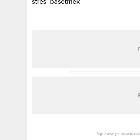
stres_basetmek
Bilgi: Klavye yön tuşlarını kul