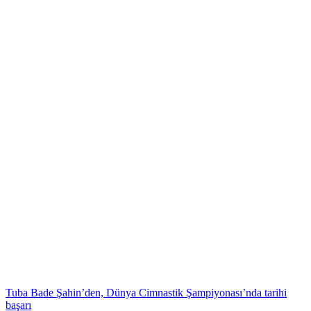
Tuba Bade Şahin’den, Dünya Cimnastik Şampiyonası’nda tarihi
başarı