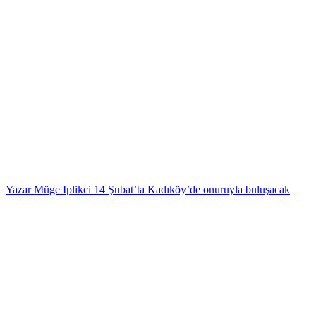
Yazar Müge Iplikci 14 Şubat’ta Kadıköy’de onuruyla buluşacak