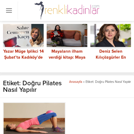
Yazar Müge Iplikci 14
Mayaların ilham
Deniz Selen
Şubat’ta Kadıköy’de
verdiği kitap: Maya
Kılıçözgürler En
onuruyla buluşacak
Büyüsü
Güçlü Kadın CEO’lar
arasında
Etiket:
Doğru Pilates
Anasayfa
»
Etiket: Doğru Pilates Nasıl Yapılır
Nasıl Yapılır