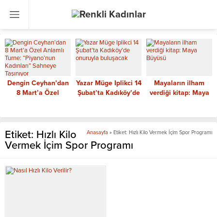
Dengin Ceyhan’dan
Yazar Müge Iplikci 14
Mayaların ilham
8 Mart’a Özel
Şubat’ta Kadıköy’de
verdiği kitap: Maya
Anlamlı Turne:
onuruyla buluşacak
Büyüsü
“Piyano’nun
Kadınları” Sahneye
Taşınıyor
Etiket:
Hızlı Kilo
Anasayfa
»
Etiket: Hızlı Kilo Vermek İçim Spor Programı
Vermek İçim Spor Programı