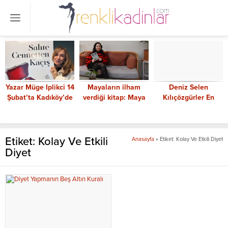
Yazar Müge Iplikci 14
Mayaların ilham
Deniz Selen
Şubat’ta Kadıköy’de
verdiği kitap: Maya
Kılıçözgürler En
onuruyla buluşacak
Büyüsü
Güçlü Kadın CEO’lar
arasında
Etiket:
Kolay Ve Etkili
Anasayfa
»
Etiket: Kolay Ve Etkili Diyet
Diyet