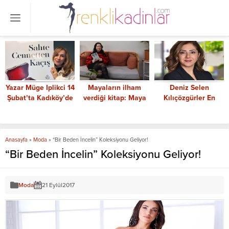
Mayaların ilham
Deniz Selen
Green Up
verdiği kitap: Maya
Kılıçözgürler En
Meetings No.5 “Soka
Büyüsü
Güçlü Kadın CEO’lar
KadınlarıN” Temasıyla
arasında
Gerçekleştiriliyor
Anasayfa
»
Moda
»
“Bir Beden İncelin” Koleksiyonu Geliyor!
“Bir Beden İncelin” Koleksiyonu Geliyor!
Moda
21 Eylül
2017