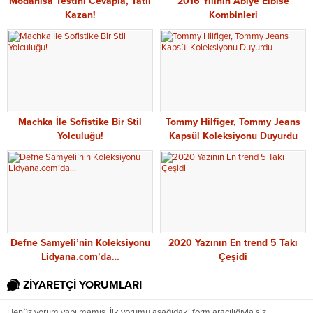
Modanisa Testini Cevapla, Tatil
2016 Yılının Abiye Elbise
Kazan!
Kombinleri
Machka İle Sofistike Bir Stil
Tommy Hilfiger, Tommy Jeans
Yolculuğu!
Kapsül Koleksiyonu Duyurdu
Defne Samyeli’nin Koleksiyonu
2020 Yazının En trend 5 Takı
Lidyana.com’da…
Çeşidi
ZİYARETÇİ YORUMLARI
Henüz yorum yapılmamış. İlk yorumu aşağıdaki form aracılığıyla siz