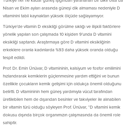
Türkiye her ne kadar güneş ışığından yararlanan bir ülke olsa da
Nisan ve Ekim ayları arasında güneşi dik almaması nedeniyle D
vitaminini tabii kaynaktan yüksek ölçüde sağlayamıyor.
Türkiye’de vitamin D eksikliği görülme sıklığı ve ilişkili faktörlere
yönelik yapılan son çalışmada 10 kişiden 9’unda D vitamini
eksikliği saptandı. Araştırmaya göre D vitamini eksikliğinin
erkeklere oranla kadınlarda %93 daha yüksek oranda olduğu
tespit edildi.
Prof. Dr. Emin Ünüvar, D vitamininin, kalsiyum ve fosfor emilimini
hızlandırarak kemiklerin güçlenmesine yardım ettiğini ve bunun
özellikle çocukların kemik gelişimi için oldukça önemli olduğunu
belirtti. D vitamininin hem güneş yardımıyla vücut tarafından
üretilebilen hem de dışarıdan besinler ve takviyeler ile alınabilen
bir vitamin türü olduğu söyleyen Prof. Ünüvar, “D vitamini kemik
dokusu dışında birçok organımızın çalışmasında da önemli role
sahiptir.