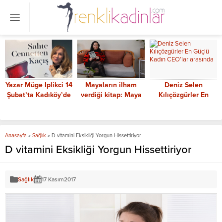
Yazar Müge Iplikci 14
Mayaların ilham
Deniz Selen
Şubat’ta Kadıköy’de
verdiği kitap: Maya
Kılıçözgürler En
onuruyla buluşacak
Büyüsü
Güçlü Kadın CEO’lar
arasında
Anasayfa
»
Sağlık
»
D vitamini Eksikliği Yorgun Hissettiriyor
D vitamini Eksikliği Yorgun Hissettiriyor
Sağlık
17 Kasım
2017