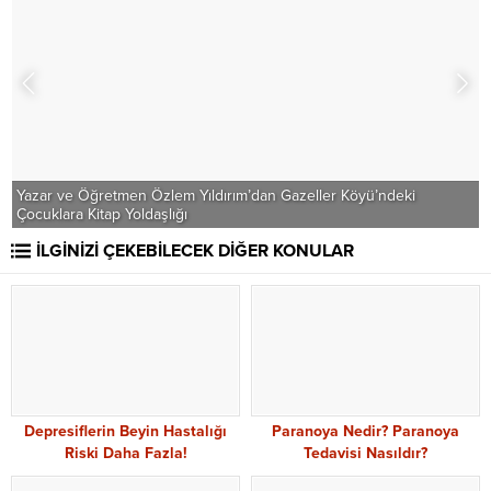
Yazar ve Öğretmen Özlem Yıldırım’dan Gazeller Köyü’ndeki
Çocuklara Kitap Yoldaşlığı
Y
İLGİNİZİ ÇEKEBİLECEK DİĞER KONULAR
Depresiflerin Beyin Hastalığı
Paranoya Nedir? Paranoya
Riski Daha Fazla!
Tedavisi Nasıldır?