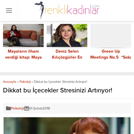
Mayaların ilham
Deniz Selen
Green Up
verdiği kitap: Maya
Kılıçözgürler En
Meetings No.5 “Soka
Büyüsü
Güçlü Kadın CEO’lar
KadınlarıN” Temasıyla
arasında
Gerçekleştiriliyor
Anasayfa
»
Psikoloji
»
Dikkat bu İçecekler Stresinizi Artırıyor!
Dikkat bu İçecekler Stresinizi Artırıyor!
Psikoloji
01 Şubat
2018