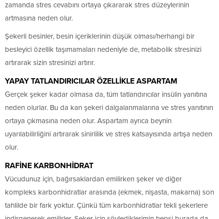
zamanda stres cevabını ortaya çıkararak stres düzeylerinin
artmasına neden olur.
Şekerli besinler, besin içeriklerinin düşük olması/herhangi bir
besleyici özellik taşımamaları nedeniyle de, metabolik stresinizi
artırarak sizin stresinizi artırır.
YAPAY TATLANDIRICILAR ÖZELLİKLE ASPARTAM
Gerçek şeker kadar olmasa da, tüm tatlandırıcılar insülin yanıtına
neden olurlar. Bu da kan şekeri dalgalanmalarına ve stres yanıtının
ortaya çıkmasına neden olur. Aspartam ayrıca beynin
uyarılabilirliğini artırarak sinirlilik ve stres katsayısında artışa neden
olur.
RAFİNE KARBONHİDRAT
Vücudunuz için, bağırsaklardan emilirken şeker ve diğer
kompleks karbonhidratlar arasında (ekmek, nişasta, makarna) son
tahlilde bir fark yoktur. Çünkü tüm karbonhidratlar tekli şekerlere
indirgenerek emilirler. Şeker için söylediklerimin hepsi burada da