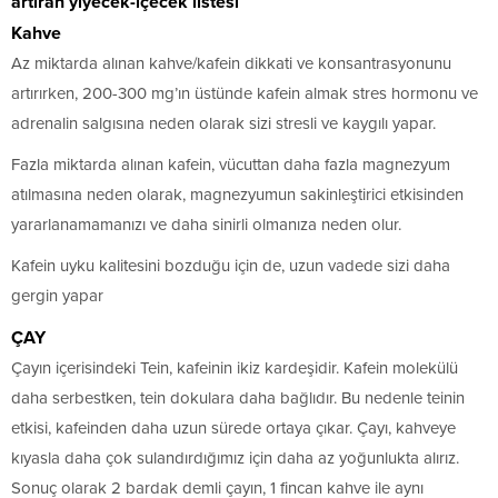
artıran yiyecek-içecek listesi
Kahve
Az miktarda alınan kahve/kafein dikkati ve konsantrasyonunu
artırırken, 200-300 mg’ın üstünde kafein almak stres hormonu ve
adrenalin salgısına neden olarak sizi stresli ve kaygılı yapar.
Fazla miktarda alınan kafein, vücuttan daha fazla magnezyum
atılmasına neden olarak, magnezyumun sakinleştirici etkisinden
yararlanamamanızı ve daha sinirli olmanıza neden olur.
Kafein uyku kalitesini bozduğu için de, uzun vadede sizi daha
gergin yapar
ÇAY
Çayın içerisindeki Tein, kafeinin ikiz kardeşidir. Kafein molekülü
daha serbestken, tein dokulara daha bağlıdır. Bu nedenle teinin
etkisi, kafeinden daha uzun sürede ortaya çıkar. Çayı, kahveye
kıyasla daha çok sulandırdığımız için daha az yoğunlukta alırız.
Sonuç olarak 2 bardak demli çayın, 1 fincan kahve ile aynı