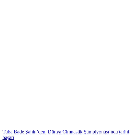
Tuba Bade Şahin’den, Dünya Cimnastik Şampiyonası’nda tarihi
başarı