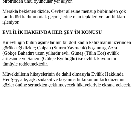
birbirinden ünlü oyuncular yer alıyor.
Merakla beklenen dizide, Cevher ailesine mensup birbirinden çok
farklı dört kadının ortak geçmişlerine olan tepkileri ve farklılıkları
işleniyor.
EVLİLİK HAKKINDA HER ŞEY’İN KONUSU
Bir evliliğin bütün aşamalarının bu dört kadın kahramanın üzerinden
görüleceği dizide; Çolpan (Sumru Yavrucuk) boşanmış, Azra
(Gökçe Bahadır) uzun yıllardır evli, Güneş (Tülin Ece) evlilik
arifesinde ve Sanem (Gökçe Eyüboğlu) ise evlilik kavramını
tümüyle reddetmektedir.
Müvekkillerin hikayelerinin de dahil olmasıyla Evlilik Hakkında
Her Şey; aile, aşk, sadakat ve boşanma hukukunun kirli düzenini
gözler önüne sermekten çekinmeyecek hikayeleriyle ekrana gelecek.