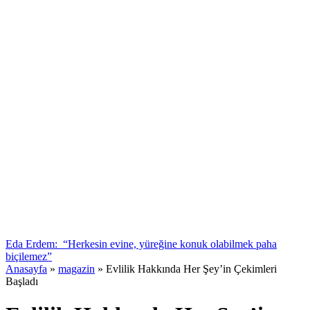
Eda Erdem: “Herkesin evine, yüreğine konuk olabilmek paha
biçilemez”
Anasayfa
»
magazin
»
Evlilik Hakkında Her Şey’in Çekimleri
Başladı