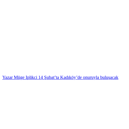
Yazar Müge Iplikci 14 Şubat’ta Kadıköy’de onuruyla buluşacak