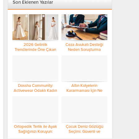
Son Eklenen Yazılar
2026 Gelinlik
Ceza Avukatı Desteği
Trendlerinde Öne Çıkan
Neden Soruşturma
Detaylar
Sürecinin En Kritik
Aşamasında Öne Çıkıyor?
Dossha Community:
Altın Kolyelerin
Activewear Odaklı Kadın
Kararmaması İçin Ne
Topluluğu ile Yeni Nesil
Yapmalı? Saklama İpuçları
Bağ Kurma Modeli
ve Profesyonel Bakım
Rehberi
Ortopedik Terlik ile Ayak
Çocuk Deniz Gözlüğü
Sağlığınızı Koruyun:
Seçimi: Güvenli ve
Bayan Modelleri ve Seçim
Konforlu Yüzme Deneyimi