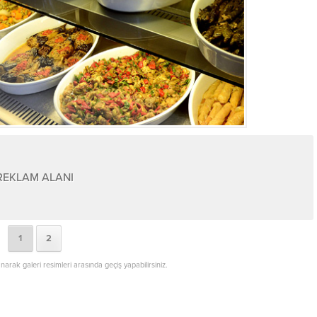
REKLAM ALANI
1
2
lanarak galeri resimleri arasında geçiş yapabilirsiniz.