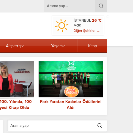
İSTANBUL
26 °C
Açık
Diğer Şehirler →
Alışveriş
Yaşam
Kitap
100. Yılında, 100
Fark Yaratan Kadınlar Ödüllerini
Eda Erdem:
yesi Kitap Oldu
Aldı
yüreğine ko
b