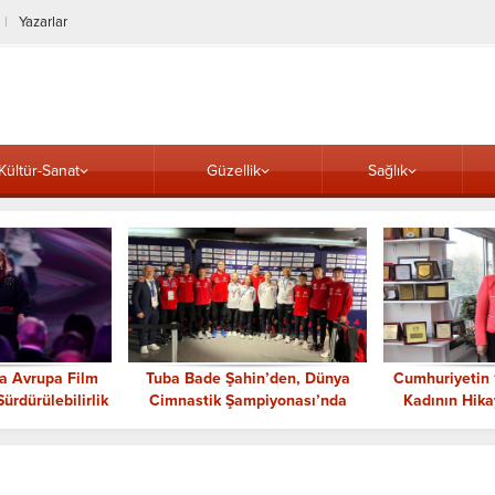
Yazarlar
Kültür-Sanat
Güzellik
Sağlık
a Avrupa Film
Tuba Bade Şahin’den, Dünya
Cumhuriyetin 
rdürülebilirlik
Cimnastik Şampiyonası’nda
Kadının Hika
lü
tarihi başarı