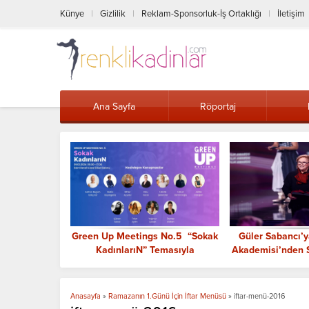
Künye
Gizlilik
Reklam-Sponsorluk-İş Ortaklığı
İletişim
Ana Sayfa
Röportaj
özgürler En
Green Up Meetings No.5 “Sokak
Güler Sabancı’y
ar arasında
KadınlarıN” Temasıyla
Akademisi’nden Sü
Gerçekleştiriliyor
Ödü
Anasayfa
»
Ramazanın 1.Günü İçin İftar Menüsü
»
iftar-menü-2016