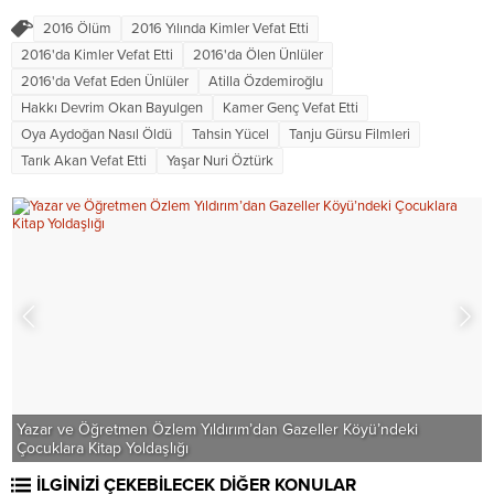
2016 Ölüm
2016 Yılında Kimler Vefat Etti
2016'da Kimler Vefat Etti
2016'da Ölen Ünlüler
2016'da Vefat Eden Ünlüler
Atilla Özdemiroğlu
Hakkı Devrim Okan Bayulgen
Kamer Genç Vefat Etti
Oya Aydoğan Nasıl Öldü
Tahsin Yücel
Tanju Gürsu Filmleri
Tarık Akan Vefat Etti
Yaşar Nuri Öztürk
Yazar ve Öğretmen Özlem Yıldırım’dan Gazeller Köyü’ndeki
Çocuklara Kitap Yoldaşlığı
Y
İLGİNİZİ ÇEKEBİLECEK DİĞER KONULAR