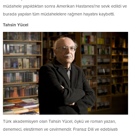
müdahele yapıldıktan sonra Amerikan Hastanesi’ne sevk edildi ve
burada yapılan tüm müdahelelere rağmen hayatını kaybetti.
Tahsin Yücel
Türk akademisyen olan Tahsin Yücel, öykü ve roman yazarı,
denemeci, eleştirmen ve çevirmendir. Fransız Dili ve edebiyatı