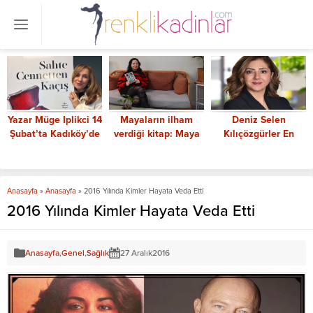
Yazar Müge Iplikci 14
Mayaların ilham
Deniz Selen
Şubat’ta Kadıköy’de
verdiği kitap: Maya
Kılıçözgürler En
onuruyla buluşacak
Büyüsü
Güçlü Kadın CEO’lar
arasında
Anasayfa
»
Anasayfa
»
2016 Yılında Kimler Hayata Veda Etti
2016 Yılında Kimler Hayata Veda Etti
Anasayfa
,
Genel
,
Sağlık
27 Aralık
2016