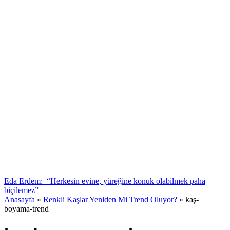
Eda Erdem: “Herkesin evine, yüreğine konuk olabilmek paha
biçilemez”
Anasayfa
»
Renkli Kaşlar Yeniden Mi Trend Oluyor?
»
kaş-
boyama-trend