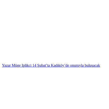
Yazar Müge Iplikci 14 Şubat’ta Kadıköy’de onuruyla buluşacak