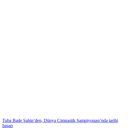
Tuba Bade Şahin’den, Dünya Cimnastik Şampiyonası’nda tarihi
başarı