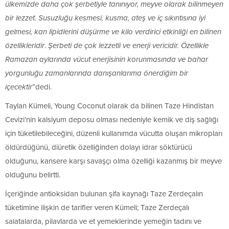
ülkemizde daha çok şerbetiyle tanınıyor, meyve olarak bilinmeyen
bir lezzet. Susuzluğu kesmesi, kusma, ateş ve iç sıkıntısına iyi
gelmesi, kan lipidlerini düşürme ve kilo verdirici etkinliği en bilinen
özellikleridir
.
Şerbeti de çok lezzetli ve enerji vericidir. Özellikle
Ramazan aylarında vücut enerjisinin korunmasında ve bahar
yorgunluğu zamanlarında danışanlarıma önerdiğim bir
içecektir
”dedi.
Taylan Kümeli, Young Coconut olarak da bilinen Taze Hindistan
Cevizi’nin kalsiyum deposu olması nedeniyle kemik ve diş sağlığı
için tüketilebileceğini, düzenli kullanımda vücutta oluşan mikropları
öldürdüğünü, diüretik özelliğinden dolayı idrar söktürücü
olduğunu, kansere karşı savaşçı olma özelliği kazanmış bir meyve
olduğunu belirtti.
İçeriğinde antioksidan bulunan şifa kaynağı Taze Zerdeçalın
tüketimine ilişkin de tarifler veren Kümeli; Taze Zerdeçalı
salatalarda, pilavlarda ve et yemeklerinde yemeğin tadını ve