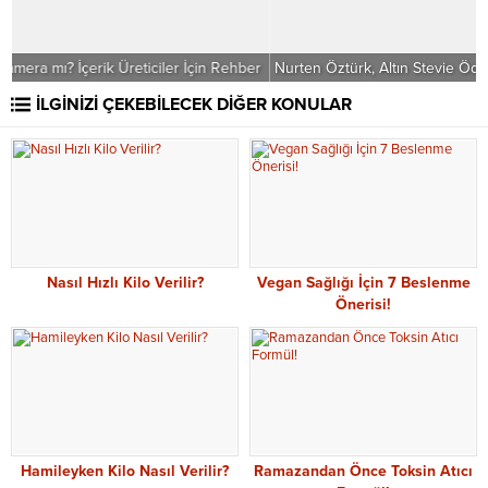
r
Nurten Öztürk, Altın Stevie Ödülü’nü alan ilk isim oldu
H
İLGİNİZİ ÇEKEBİLECEK DİĞER KONULAR
Nasıl Hızlı Kilo Verilir?
Vegan Sağlığı İçin 7 Beslenme
Önerisi!
Hamileyken Kilo Nasıl Verilir?
Ramazandan Önce Toksin Atıcı