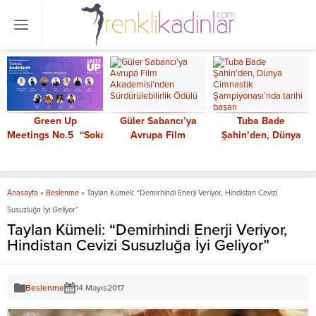
Green Up
Güler Sabancı’ya
Tuba Bade
Meetings No.5 “Sokak
Avrupa Film
Şahin’den, Dünya
KadınlarıN” Temasıyla
Akademisi’nden
Cimnastik
Gerçekleştiriliyor
Sürdürülebilirlik
Şampiyonası’nda
Ödülü
tarihi başarı
Anasayfa
»
Beslenme
»
Taylan Kümeli: “Demirhindi Enerji Veriyor, Hindistan Cevizi
Susuzluğa İyi Geliyor”
Taylan Kümeli: “Demirhindi Enerji Veriyor,
Hindistan Cevizi Susuzluğa İyi Geliyor”
Beslenme
14 Mayıs
2017