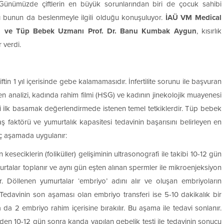
Günümüzde çiftlerin en büyük sorunlarından biri de çocuk sahibi
ğı bunun da beslenmeyle ilgili olduğu konuşuluyor.
İAÜ VM Medical
ğum ve Tüp Bebek Uzmanı Prof. Dr. Banu Kumbak Aygun
, kısırlık
 verdi.
r çiftin 1 yıl içerisinde gebe kalamamasıdır. İnfertilite sorunu ile başvuran
men analizi, kadında rahim filmi (HSG) ve kadının jinekolojik muayenesi
ri ilk basamak değerlendirmede istenen temel tetkiklerdir. Tüp bebek
ş faktörü ve yumurtalık kapasitesi tedavinin başarısını belirleyen en
üç aşamada uygulanır:
keseciklerin (foliküller) gelişiminin ultrasonografi ile takibi 10-12 gün
urtalar toplanır ve aynı gün eşten alınan spermler ile mikroenjeksiyon
r. Döllenen yumurtalar ‘embriyo’ adını alır ve oluşan embriyoların
 Tedavinin son aşaması olan embriyo transferi ise 5-10 dakikalık bir
 da 2 embriyo rahim içerisine bırakılır. Bu aşama ile tedavi sonlanır.
inden 10-12 gün sonra kanda yapılan gebelik testi ile tedavinin sonucu