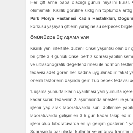
Her çift anne baba olacağı günün hayalini kurar. 
olamamak. Kısırlık görülme sıklığının toplumda arttı
Park Florya Hastanesi Kadın Hastalıkları, Do
korkusu yaşayan çiftlerin yüreğine su serpecek bilgiler
ÖNÜNÜZDE ÜÇ AŞAMA VAR
Kısırlık yani infertilite, düzenli cinsel yaşantısı olan bi
bir çiftte 3-4 günlük cinsel perhiz sonrası yapılan se
ve ultrasonografik değerlendirmesi ile hormon testle
tedavisi adet gören her kadına uygulanabilir fakat ya
önemli faktörlerin başında gelir. Tüp bebek tedavisi 
1. aşama yumurtalıkların uyarılması yani yumurta içeren 
kadar sürer. Tedavinin 2. aşamasında anestezi ile yum
işlemi yapılarak laboratuvarda suni döllenme yapılı
laboratuvarda gelişimleri 3-5 gün kadar takip edilir.
işlem olup laboratuvarda en iyi gelişim gösteren 1 ya
Sonrasında bazı ilaçlar kullanılır ve embriyo transfer