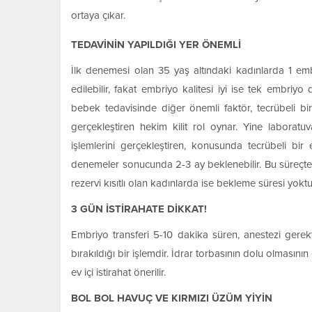
ortaya çıkar.
TEDAVİNİN YAPILDIĞI YER ÖNEMLİ
İlk denemesi olan 35 yaş altındaki kadınlarda 1 embr
edilebilir, fakat embriyo kalitesi iyi ise tek embriyo 
bebek tedavisinde diğer önemli faktör, tecrübeli bir i
gerçekleştiren hekim kilit rol oynar. Yine labora
işlemlerini gerçekleştiren, konusunda tecrübeli bi
denemeler sonucunda 2-3 ay beklenebilir. Bu süreçte o
rezervi kısıtlı olan kadınlarda ise bekleme süresi yoktu
3 GÜN İSTİRAHATE DİKKAT!
Embriyo transferi 5-10 dakika süren, anestezi gerekti
bırakıldığı bir işlemdir. İdrar torbasının dolu olmasını
ev içi istirahat önerilir.
BOL BOL HAVUÇ VE KIRMIZI ÜZÜM YİYİN