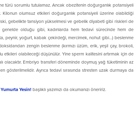
lenme türü sorumlu tutulamaz. Ancak obezitenin doğurganlık potansiyeli
. Kilonun olumsuz etkileri doğurganlık potansiyeli üzerine olabildiği
ki, gebelikte tansiyon yükselmesi ve gebelik diyabeti gibi riskleri de
nme genelde olduğu gibi, kadınlarda hem tedavi sürecinde hem de
urta, peynir, yoğurt, kabak çekirdeği, mercimek, nohut gibi…) beslenme
antioksidandan zengin beslenme (kırmızı üzüm, erik, yeşil çay, brokoli,
 etkileri olabileceği düşünülür. Yine sperm kalitesini artırmak için de
dalı olacaktır. Embriyo transferi döneminde doymuş yağ tüketiminin az
en gösterilmelidir. Ayrıca tedavi sırasında stresten uzak durmaya da
 Yumurta Yesin!
başlıklı yazımızı da okumanızı öneririz.