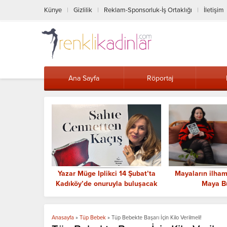
Künye
Gizlilik
Reklam-Sponsorluk-İş Ortaklığı
İletişim
Ana Sayfa
Röportaj
 14 Şubat’ta
Mayaların ilham verdiği kitap:
Deniz Selen Kıl
la buluşacak
Maya Büyüsü
Güçlü Kadın CEO
Anasayfa
»
Tüp Bebek
»
Tüp Bebekte Başarı İçin Kilo Verilmeli!