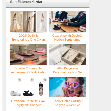
Son Eklenen Yazılar
2026 Gelinlik
Ceza Avukatı Desteği
Trendlerinde Öne Çıkan
Neden Soruşturma
Detaylar
Sürecinin En Kritik
Aşamasında Öne Çıkıyor?
Dossha Community:
Altın Kolyelerin
Activewear Odaklı Kadın
Kararmaması İçin Ne
Topluluğu ile Yeni Nesil
Yapmalı? Saklama İpuçları
Bağ Kurma Modeli
ve Profesyonel Bakım
Rehberi
Ortopedik Terlik ile Ayak
Çocuk Deniz Gözlüğü
Sağlığınızı Koruyun:
Seçimi: Güvenli ve
Bayan Modelleri ve Seçim
Konforlu Yüzme Deneyimi