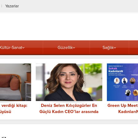
Yazarlar
Kültür-Sanat
Güzellik
Sağlık
ıçözgürler En
Green Up Meetings No.5 “Sokak
Güler Sabanc
’lar arasında
KadınlarıN” Temasıyla
Akademisi’nden
Gerçekleştiriliyor
Ö