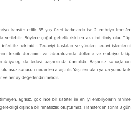
iyo transfer edilir. 35 yaş üzeri kadınlarda ise 2 embriyo transfer
da verilebilir. Böylece çoğul gebelik riski en aza indirilmiş olur. Tüp
nfertilite hekimidir. Tedaviyi başlatan ve yürüten, tedavi işlemlerini
tuvarın teknik donanımı ve laboratuvarda dölleme ve embriyo takip
r embriyolog da tedavi başarısında önemlidir. Başarısız sonuçlanan
lumsuz sonucun nedenleri araştırılır. Yaşı ileri olan ya da yumurtalık
r ve her ay değerlendirilmelidir.
rmeyen, ağrısız, çok ince bir kateter ile en iyi embriyoların rahime
n gerekliliği dışında bir rahatsızlık oluşturmaz. Transferden sonra 3 gün