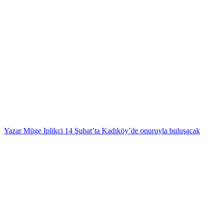
Yazar Müge Iplikci 14 Şubat’ta Kadıköy’de onuruyla buluşacak