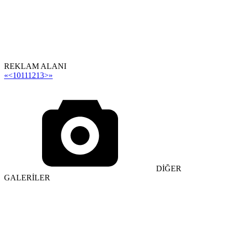
REKLAM ALANI
«
<
10
11
12
13
>
»
DİĞER
GALERİLER