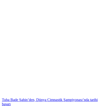
Tuba Bade Şahin’den, Dünya Cimnastik Şampiyonası’nda tarihi
başarı