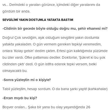
vs… Derindeki o yaraları görünce, içimdeki diğer yaralarımı da
gördüm bir anda.
SEVGİLİMİ YAKIN DOSTUMLA YATAKTA BASTIM
-Cildinin bir gecede böyle olduğu doğru mu, şehir efsanesi mi?
Doğru! Çok sevdiğim, aşık olduğum sevgilimi yakın dostumla
yatakta yakaladım. O gün vermem gereken tepkiyi veremedim,
onlara ‘Kolay gelsin’ dedim çıktım. Ertesi gün kalktığımda yüzümde
bu izler vardı. Öfke patlaması dediler. Doktorlar, ‘Şükret ki bu şok
cildinden çıktı’ dedi. O gün istifra ederek tepki versem, belki
olmayacaktı bu.
-Sonra yüzleştin mi o kişiyle?
Tabii yüzleştim, hesap sordum. O da bana şarkı yaptı! (kahkahalar)
-Ercan mıydı bu kişi?
Boşver oraları… Şaka bir yana bu olay yaşandığında 26