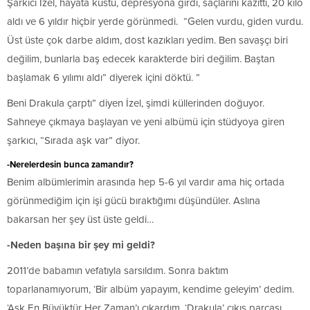
Şarkıcı İzel, hayata küstü, depresyona girdi, saçlarını kazıttı, 20 kilo
aldı ve 6 yıldır hiçbir yerde görünmedi. “Gelen vurdu, giden vurdu.
Üst üste çok darbe aldım, dost kazıkları yedim. Ben savaşçı biri
değilim, bunlarla baş edecek karakterde biri değilim. Baştan
başlamak 6 yılımı aldı” diyerek içini döktü. ”
Beni Drakula çarptı” diyen İzel, şimdi küllerinden doğuyor.
Sahneye çıkmaya başlayan ve yeni albümü için stüdyoya giren
şarkıcı, “Sırada aşk var” diyor.
-Nerelerdesin bunca zamandır?
Benim albümlerimin arasında hep 5-6 yıl vardır ama hiç ortada
görünmediğim için işi gücü bıraktığımı düşündüler. Aslına
bakarsan her şey üst üste geldi…
-Neden başına bir şey mi geldi?
2011’de babamın vefatıyla sarsıldım. Sonra baktım
toparlanamıyorum, ‘Bir albüm yapayım, kendime geleyim’ dedim.
‘Aşk En Büyüktür Her Zaman’ı çıkardım. ‘Drakula’ çıkış parçası