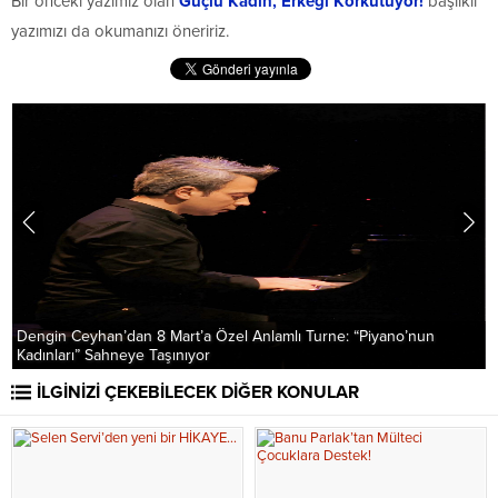
Bir önceki yazımız olan
Güçlü Kadın, Erkeği Korkutuyor!
başlıklı
yazımızı da okumanızı öneririz.
Dengin Ceyhan’dan 8 Mart’a Özel Anlamlı Turne: “Piyano’nun
Y
Kadınları” Sahneye Taşınıyor
Ç
İLGİNİZİ ÇEKEBİLECEK DİĞER KONULAR