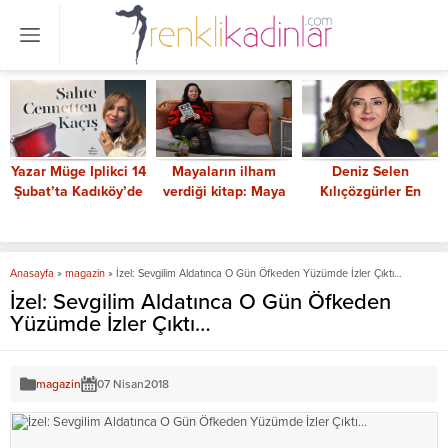
Yazar Müge Iplikci 14
Mayaların ilham
Deniz Selen
Şubat’ta Kadıköy’de
verdiği kitap: Maya
Kılıçözgürler En
onuruyla buluşacak
Büyüsü
Güçlü Kadın CEO’lar
arasında
Anasayfa
»
magazin
»
İzel: Sevgilim Aldatınca O Gün Öfkeden Yüzümde İzler Çıktı…
İzel: Sevgilim Aldatınca O Gün Öfkeden
Yüzümde İzler Çıktı…
magazin
07 Nisan
2018