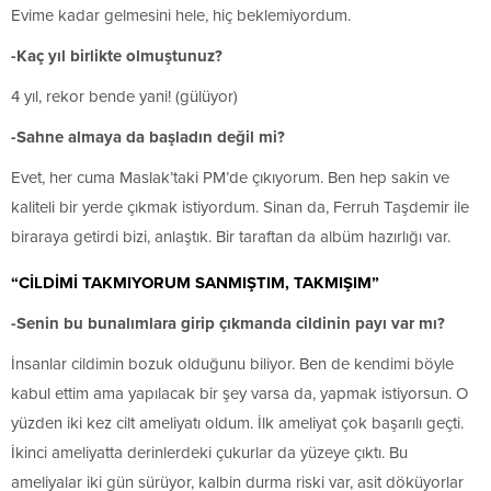
Evime kadar gelmesini hele, hiç beklemiyordum.
-Kaç yıl birlikte olmuştunuz?
4 yıl, rekor bende yani! (gülüyor)
-Sahne almaya da başladın değil mi?
Evet, her cuma Maslak’taki PM’de çıkıyorum. Ben hep sakin ve
kaliteli bir yerde çıkmak istiyordum. Sinan da, Ferruh Taşdemir ile
biraraya getirdi bizi, anlaştık. Bir taraftan da albüm hazırlığı var.
“CİLDİMİ TAKMIYORUM SANMIŞTIM, TAKMIŞIM”
-Senin bu bunalımlara girip çıkmanda cildinin payı var mı?
İnsanlar cildimin bozuk olduğunu biliyor. Ben de kendimi böyle
kabul ettim ama yapılacak bir şey varsa da, yapmak istiyorsun. O
yüzden iki kez cilt ameliyatı oldum. İlk ameliyat çok başarılı geçti.
İkinci ameliyatta derinlerdeki çukurlar da yüzeye çıktı. Bu
ameliyalar iki gün sürüyor, kalbin durma riski var, asit döküyorlar