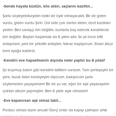
-Sende hayata küstün, kilo aldın, saçlarını kazıttın…
Şarkı söyleyebilseydim belki de öyle olmayacaktı. Bir de gelen
vurdu, giden vurdu Şirin. Üst üste çok darbe aldım, dost kazıkları
yedim. Ben savaşçı biri değilim, bunlarla baş edecek karakterde
biri değilim. Baştan başlamak da 6 yılımı aldı. İki yıl önce bitti
anlaşmam, yeni bir şirketle anlaştım, tekrar başlıyorum. Sinan Akçıl
beni ayağa kaldırdı.
-Kendini eve hapsetmenin dışında neler yaptın bu 6 yılda?
İpi kopmuş balon gibi kendimi tatillere vurdum. Tam yerleşeyim bir
yere, tavuk falan besleyeyim diyorum, bakıyorum şarkı
söylemeden yaşayamam! Bir de şu var, eğer bir aşk yaşasaydım
çoktan albüm yapmıştım. Ben 6 yıldır aşık olmadım!
-Eve kapanırsan aşk olmaz tabii…
Postacı olması lazım ancak! Gerçi onlar da kapıyı çalmıyor artık