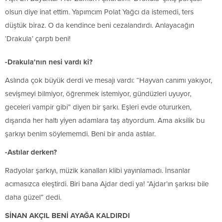
olsun diye inat ettim. Yapımcım Polat Yağcı da istemedi, ters
düştük biraz. O da kendince beni cezalandırdı. Anlayacağın
‘Drakula’ çarptı beni!
-Drakula’nın nesi vardı ki?
Aslında çok büyük derdi ve mesajı vardı: “Hayvan canımı yakıyor,
sevişmeyi bilmiyor, öğrenmek istemiyor, gündüzleri uyuyor,
geceleri vampir gibi” diyen bir şarkı. Eşleri evde otururken,
dışarıda her haltı yiyen adamlara taş atıyordum. Ama aksilik bu
şarkıyı benim söylememdi. Beni bir anda astılar.
-Astılar derken?
Radyolar şarkıyı, müzik kanalları klibi yayınlamadı. İnsanlar
acımasızca eleştirdi. Biri bana Ajdar dedi ya! “Ajdar’ın şarkısı bile
daha güzel” dedi.
SİNAN AKÇIL BENİ AYAĞA KALDIRDI