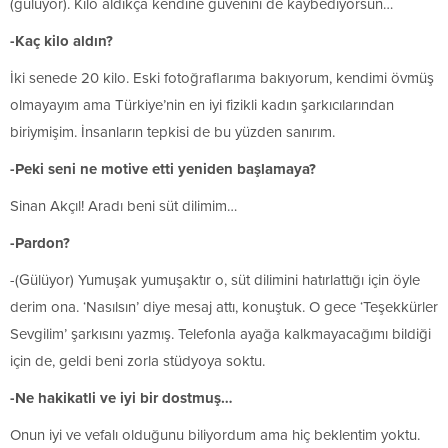
(gülüyor). Kilo aldıkça kendine güvenini de kaybediyorsun…
-Kaç kilo aldın?
İki senede 20 kilo. Eski fotoğraflarıma bakıyorum, kendimi övmüş
olmayayım ama Türkiye’nin en iyi fizikli kadın şarkıcılarından
biriymişim. İnsanların tepkisi de bu yüzden sanırım.
-Peki seni ne motive etti yeniden başlamaya?
Sinan Akçıl! Aradı beni süt dilimim…
-Pardon?
-(Gülüyor) Yumuşak yumuşaktır o, süt dilimini hatırlattığı için öyle
derim ona. ‘Nasılsın’ diye mesaj attı, konuştuk. O gece ‘Teşekkürler
Sevgilim’ şarkısını yazmış. Telefonla ayağa kalkmayacağımı bildiği
için de, geldi beni zorla stüdyoya soktu.
-Ne hakikatli ve iyi bir dostmuş…
Onun iyi ve vefalı olduğunu biliyordum ama hiç beklentim yoktu.