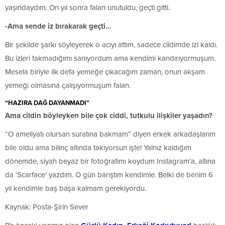
yaşındaydım. On yıl sonra falan unutuldu, geçti gitti.
-Ama sende iz bırakarak geçti…
Bir şekilde şarkı söyleyerek o acıyı attım, sadece cildimde izi kaldı.
Bu izleri takmadığımı sanıyordum ama kendimi kandırıyormuşum.
Mesela biriyle ilk defa yemeğe çıkacağım zaman, onun akşam
yemeği olmasına çalışıyormuşum falan.
“HAZIRA DAĞ DAYANMADI”
Ama cildin böyleyken bile çok ciddi, tutkulu ilişkiler yaşadın?
“O ameliyatı olursan suratına bakmam” diyen erkek arkadaşlarım
bile oldu ama bilinç altında takıyorsun işte! Yalnız kaldığım
dönemde, siyah beyaz bir fotoğrafımı koydum Instagram’a, altına
da ‘Scarface’ yazdım. O gün barıştım kendimle. Belki de benim 6
yıl kendimle baş başa kalmam gerekiyordu.
Kaynak: Posta-Şirin Sever