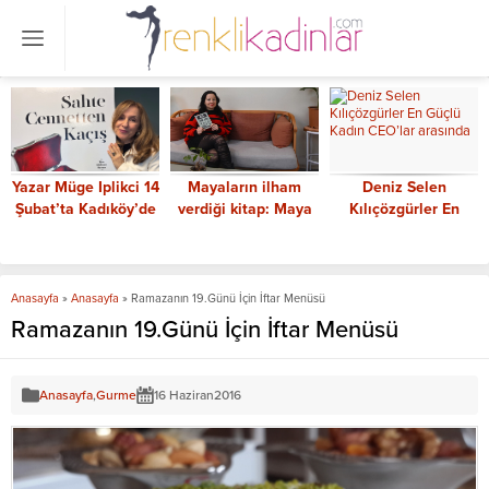
Yazar Müge Iplikci 14
Mayaların ilham
Deniz Selen
Şubat’ta Kadıköy’de
verdiği kitap: Maya
Kılıçözgürler En
onuruyla buluşacak
Büyüsü
Güçlü Kadın CEO’lar
arasında
Anasayfa
»
Anasayfa
»
Ramazanın 19.Günü İçin İftar Menüsü
Ramazanın 19.Günü İçin İftar Menüsü
Anasayfa
,
Gurme
16 Haziran
2016