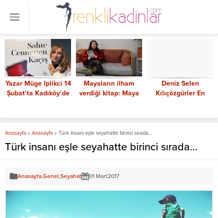
Yazar Müge Iplikci 14
Mayaların ilham
Deniz Selen
Şubat’ta Kadıköy’de
verdiği kitap: Maya
Kılıçözgürler En
onuruyla buluşacak
Büyüsü
Güçlü Kadın CEO’lar
arasında
Anasayfa
»
Anasayfa
»
Türk insanı eşle seyahatte birinci sırada…
Türk insanı eşle seyahatte birinci sırada…
Anasayfa
,
Genel
,
Seyahat
01 Mart
2017