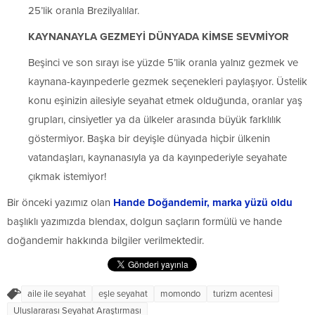
25’lik oranla Brezilyalılar.
KAYNANAYLA GEZMEYİ DÜNYADA KİMSE SEVMİYOR
Beşinci ve son sırayı ise yüzde 5’lik oranla yalnız gezmek ve
kaynana-kayınpederle gezmek seçenekleri paylaşıyor. Üstelik
konu eşinizin ailesiyle seyahat etmek olduğunda, oranlar yaş
grupları, cinsiyetler ya da ülkeler arasında büyük farklılık
göstermiyor. Başka bir deyişle dünyada hiçbir ülkenin
vatandaşları, kaynanasıyla ya da kayınpederiyle seyahate
çıkmak istemiyor!
Bir önceki yazımız olan
Hande Doğandemir, marka yüzü oldu
başlıklı yazımızda blendax, dolgun saçların formülü ve hande
doğandemir hakkında bilgiler verilmektedir.
aile ile seyahat
eşle seyahat
momondo
turizm acentesi
Uluslararası Seyahat Araştırması