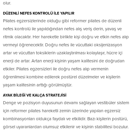
olur.
DÜZENLİ NEFES KONTROLÜ İLE YAPILIR
Pilates egzersizlerinde olduğu gibi reformer pilates de düzenli
nefes kontrolü ile yapıldığından nefes alış veriş derin, yavaş ve
ritmik olacaktır. Her hareketle birlikte kişi doğru ve etkin nefes alıp
vermeyi öğrenecektir. Doğru nefes ile vücuttaki oksijenizasyon
artar ve vücuttan toksiklerin uzaklaştırılması kolaylaşır, hücre içi
enerji de artar. Artan enerji kişinin yaşam kalitesini de doğrudan
etkiler. Pilates egzersizleri ile doğru nefes alıp vermenin
öğrenilmesi kombine edilerek postürel düzelmeler ve kişilerin
yaşam kalitesinin arttığı görülmüştür.
AYAK BİLEĞİ VE KALÇA STRATEJİSİ
Denge ve pozisyon duyusunun devamı sağlayan vestibüler sistem
için reformer pilates hareketli zemin üzerinde yapılan egzersiz
kombinasyonları oldukça faydalı ve etkilidir. Bazı kişilerin postürü,
görsel uyaranlardan olumsuz etkilenir ve kişinin stabilitesi bozulur.