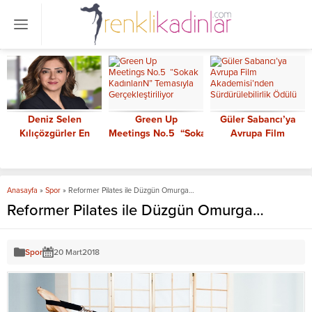
Deniz Selen
Green Up
Güler Sabancı’ya
Kılıçözgürler En
Meetings No.5 “Sokak
Avrupa Film
Güçlü Kadın CEO’lar
KadınlarıN” Temasıyla
Akademisi’nden
arasında
Gerçekleştiriliyor
Sürdürülebilirlik
Ödülü
Anasayfa
»
Spor
»
Reformer Pilates ile Düzgün Omurga…
Reformer Pilates ile Düzgün Omurga…
Spor
20 Mart
2018