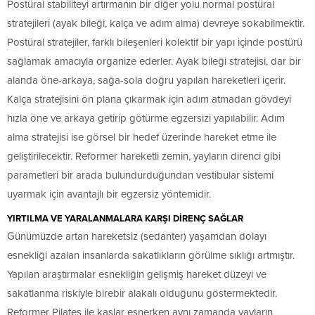
Postüral stabiliteyi artırmanın bir diğer yolu normal postüral
stratejileri (ayak bileği, kalça ve adım alma) devreye sokabilmektir.
Postüral stratejiler, farklı bileşenleri kolektif bir yapı içinde postürü
sağlamak amacıyla organize ederler. Ayak bileği stratejisi, dar bir
alanda öne-arkaya, sağa-sola doğru yapılan hareketleri içerir.
Kalça stratejisini ön plana çıkarmak için adım atmadan gövdeyi
hızla öne ve arkaya getirip götürme egzersizi yapılabilir. Adım
alma stratejisi ise görsel bir hedef üzerinde hareket etme ile
geliştirilecektir. Reformer hareketli zemin, yayların direnci gibi
parametleri bir arada bulundurduğundan vestibular sistemi
uyarmak için avantajlı bir egzersiz yöntemidir.
YIRTILMA VE YARALANMALARA KARŞI DİRENÇ SAĞLAR
Günümüzde artan hareketsiz (sedanter) yaşamdan dolayı
esnekliği azalan insanlarda sakatlıkların görülme sıklığı artmıştır.
Yapılan araştırmalar esnekliğin gelişmiş hareket düzeyi ve
sakatlanma riskiyle birebir alakalı olduğunu göstermektedir.
Reformer Pilates ile kaslar esnerken aynı zamanda yayların