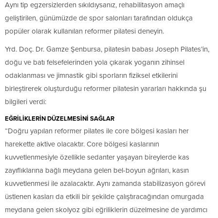
Aynı tip egzersizlerden sıkıldıysanız, rehabilitasyon amaçlı
geliştirilen, günümüzde de spor salonları tarafından oldukça
popüler olarak kullanılan reformer pilatesi deneyin.
Yrd. Doç. Dr. Gamze Şenbursa, pilatesin babası Joseph Pilates’in,
doğu ve batı felsefelerinden yola çıkarak yoganın zihinsel
odaklanması ve jimnastik gibi sporların fiziksel etkilerini
birleştirerek oluşturduğu reformer pilatesin yararları hakkında şu
bilgileri verdi:
EĞRİLİKLERİN DÜZELMESİNİ SAĞLAR
“Doğru yapılan reformer pilates ile core bölgesi kasları her
harekette aktive olacaktır. Core bölgesi kaslarının
kuvvetlenmesiyle özellikle sedanter yaşayan bireylerde kas
zayıflıklarına bağlı meydana gelen bel-boyun ağrıları, kasın
kuvvetlenmesi ile azalacaktır. Aynı zamanda stabilizasyon görevi
üstlenen kasları da etkili bir şekilde çalıştıracağından omurgada
meydana gelen skolyoz gibi eğriliklerin düzelmesine de yardımcı