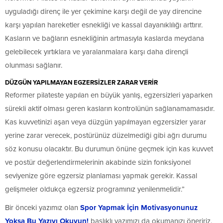
uyguladığı direnç ile yer çekimine karşı değil de yay direncine
karşı yapılan hareketler esnekliği ve kassal dayanıklılığı arttırır.
Kasların ve bağların esnekliğinin artmasıyla kaslarda meydana
gelebilecek yırtıklara ve yaralanmalara karşı daha dirençli
olunması sağlanır.
DÜZGÜN YAPILMAYAN EGZERSİZLER ZARAR VERİR
Reformer pilateste yapılan en büyük yanlış, egzersizleri yaparken
sürekli aktif olması geren kasların kontrolünün sağlanamamasıdır.
Kas kuvvetinizi aşan veya düzgün yapılmayan egzersizler yarar
yerine zarar verecek, postürünüz düzelmediği gibi ağrı durumu
söz konusu olacaktır. Bu durumun önüne geçmek için kas kuvvet
ve postür değerlendirmelerinin akabinde sizin fonksiyonel
seviyenize göre egzersiz planlaması yapmak gerekir. Kassal
gelişmeler oldukça egzersiz programınız yenilenmelidir.”
Bir önceki yazımız olan
Spor Yapmak İçin Motivasyonunuz
Yoksa Bu Yazıyı Okuyun!
başlıklı yazımızı da okumanızı öneririz.