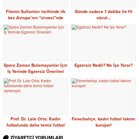
Filenin Sultanları tarihinde ilk
Günde sadece 1 dakika ile fit
kez Avrupa’nın “zirvesi”nde
vücut…
Spora Zaman Bulamayanlar İçin
Egzersiz Nedir? Ne İşe Yarar?
İş Yerinde Egzersiz Önerileri
Prof. Dr. Lale Orta: Kadın
Fenerbahçe, kadın futbol takımı
futbolunda daha temiz futbol
kuruyor!
oynanıyor.
ZİYARETÇİ YORUMLARI