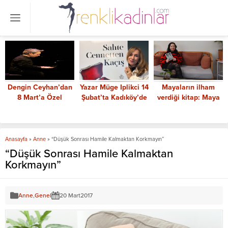
Yazar Müge Iplikci 14
Mayaların ilham
Deniz Selen
Şubat’ta Kadıköy’de
verdiği kitap: Maya
Kılıçözgürler En
onuruyla buluşacak
Büyüsü
Güçlü Kadın CEO’lar
arasında
Anasayfa
»
Anne
»
“Düşük Sonrası Hamile Kalmaktan Korkmayın”
“Düşük Sonrası Hamile Kalmaktan
Korkmayın”
Anne
,
Genel
20 Mart
2017