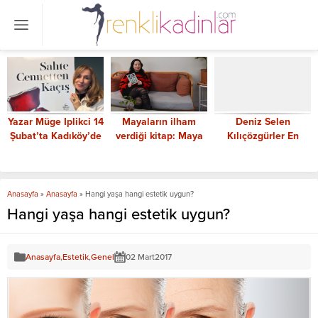
Yazar Müge Iplikci 14
Mayaların ilham
Deniz Selen
Şubat’ta Kadıköy’de
verdiği kitap: Maya
Kılıçözgürler En
onuruyla buluşacak
Büyüsü
Güçlü Kadın CEO’lar
arasında
Anasayfa
»
Anasayfa
»
Hangi yaşa hangi estetik uygun?
Hangi yaşa hangi estetik uygun?
Anasayfa
,
Estetik
,
Genel
02 Mart
2017