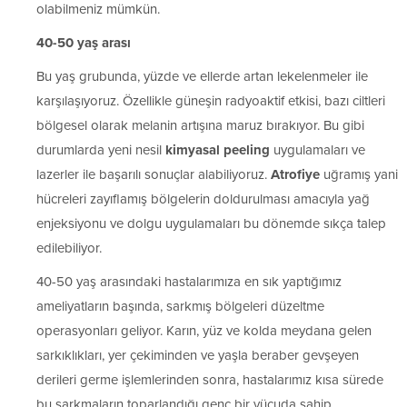
olabilmeniz mümkün.
40-50 yaş arası
Bu yaş grubunda, yüzde ve ellerde artan lekelenmeler ile
karşılaşıyoruz. Özellikle güneşin radyoaktif etkisi, bazı ciltleri
bölgesel olarak melanin artışına maruz bırakıyor. Bu gibi
durumlarda yeni nesil
kimyasal peeling
uygulamaları ve
lazerler ile başarılı sonuçlar alabiliyoruz.
Atrofiye
uğramış yani
hücreleri zayıflamış bölgelerin doldurulması amacıyla yağ
enjeksiyonu ve dolgu uygulamaları bu dönemde sıkça talep
edilebiliyor.
40-50 yaş arasındaki hastalarımıza en sık yaptığımız
ameliyatların başında, sarkmış bölgeleri düzeltme
operasyonları geliyor. Karın, yüz ve kolda meydana gelen
sarkıklıkları, yer çekiminden ve yaşla beraber gevşeyen
derileri germe işlemlerinden sonra, hastalarımız kısa sürede
bu sarkmaların toparlandığı genç bir vücuda sahip