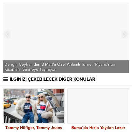
Dengin Ceyhan’dan 8 Mart’a Özel Anlamlı Turne: “Piyano’nun
Y
Kadınları” Sahneye Taşınıyor
Ç
İLGİNİZİ ÇEKEBİLECEK DİĞER KONULAR
Tommy Hilfiger, Tommy Jeans
Bursa’da Hızla Yayılan Lazer