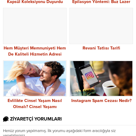
Kapsül Koleksiyonu Duyurdu
Epilasyon Yöntemi: Buz Lazer
Hem Müşteri Memnuniyeti Hem
Revani Tatlısı Tarifi
De Kaliteli Hizmetin Adresi
Evlilikte Cinsel Yaşam Nasıl
Instagram Spam Cezası Nedir?
Olmalı? Cinsel Yaşamı
Renklendirmenin Sırları
ZİYARETÇİ YORUMLARI
Nelerdir?
Henüz yorum yapılmamış. İlk yorumu aşağıdaki form aracılığıyla siz
yapabilirsiniz.