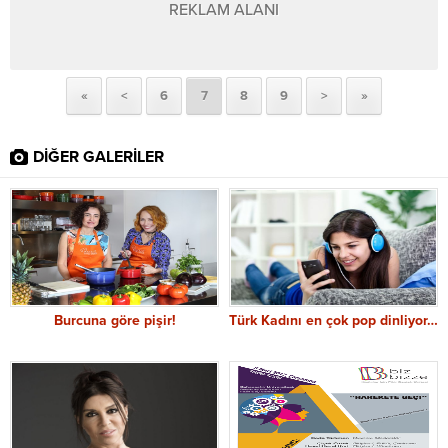
REKLAM ALANI
«
<
6
7
8
9
>
»
DİĞER GALERİLER
Burcuna göre pişir!
Türk Kadını en çok pop dinliyor…