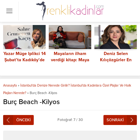
Yazar Müge Iplikci 14
Mayaların ilham
Deniz Selen
Şubat’ta Kadıköy’de
verdiği kitap: Maya
Kılıçözgürler En
onuruyla buluşacak
Büyüsü
Güçlü Kadın CEO’lar
arasında
Anasayfa
»
İstanbul'da Denize Nerede Girilir? İstanbul'da Kadınlara Özel Plajlar Ve Halk
Plajları Nerede?
»
Burç Beach -Kilyos
Burç Beach -Kilyos
ÖNCEKİ
Fotoğraf: 7 / 30
SONRAKİ